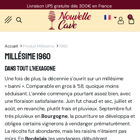
Free shipping over 600€ for ES, IT, DE, BE
Livraison UPS gratuite dès 300€ en France
0
Accueil
Produit Millésime
1960
Millésime 1960
Dans tout l’Hexagone
Une fois de plus, la décennie s’ouvrit sur un millésime
« banni ». Comparable en gros à ’58, quoique moins
séduisant. L’année commença pourtant assez bien, avec
une floraison satisfaisante. Juin fut chaud et sec, juillet et
août, en revanche, plutôt frais et pluvieux. Septembre fut
très pluvieux en
Bourgogne
, la pourriture se développa et
obligea certains vignerons à vendanger prématurément.
La récolte fut abondante, mais les raisins n’étaient pas
mûrs. En
Bordelais
les vendanges débutèrent,