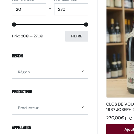
-
Prix :
20€
—
270€
FILTRE
Region
Région
Producteur
CLOS DE VOU
Producteur
1987 JOSEPH
270,00
€
TTC
Appellation
Ajout