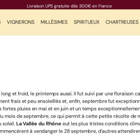
Livraison UPS gratuite dès 300€ en France
S
VIGNERONS
MILLÉSIMES
SPIRITUEUX
CHARTREUSES
 long et froid, le printemps aussi. Il fut suivi par une floraison
lement frais et peu ensoleillés et, enfin, septembre fut exceptio
 fortes pluies en mai et en juin et un temps exceptionnellemen
du mois de septembre, ce qui permit à cette petite récolte de 
 soleil.
La Vallée du Rhône
eut les plus tristes conditions cli
ommencèrent à vendanger le 28 septembre, d’autres attendiren