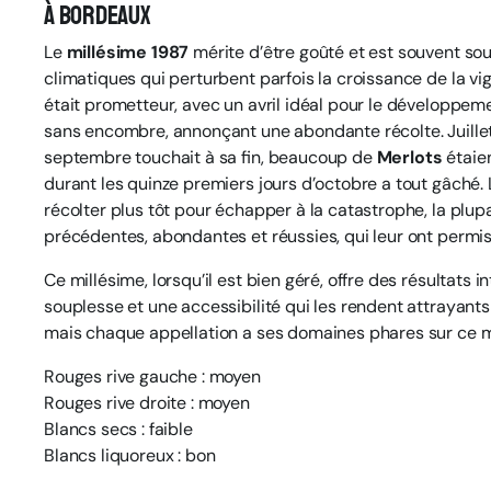
À Bordeaux
Le
millésime 1987
mérite d’être goûté et est souvent sou
climatiques qui perturbent parfois la croissance de la vi
était prometteur, avec un avril idéal pour le développeme
sans encombre, annonçant une abondante récolte. Juillet 
septembre touchait à sa fin, beaucoup de
Merlots
étaien
durant les quinze premiers jours d’octobre a tout gâché. L
récolter plus tôt pour échapper à la catastrophe, la plupa
précédentes, abondantes et réussies, qui leur ont permis d
Ce millésime, lorsqu’il est bien géré, offre des résultats 
souplesse et une accessibilité qui les rendent attrayant
mais chaque appellation a ses domaines phares sur ce m
Rouges rive gauche : moyen
Rouges rive droite : moyen
Blancs secs : faible
Blancs liquoreux : bon