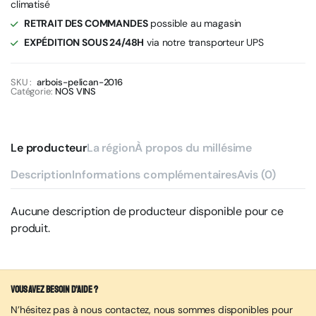
climatisé
RETRAIT DES COMMANDES
possible au magasin
EXPÉDITION SOUS 24/48H
via notre transporteur UPS
SKU :
arbois-pelican-2016
Catégorie:
NOS VINS
Le producteur
La région
À propos du millésime
Description
Informations complémentaires
Avis (0)
Aucune description de producteur disponible pour ce
produit.
Vous avez besoin d’aide ?
N’hésitez pas à nous contactez, nous sommes disponibles pour