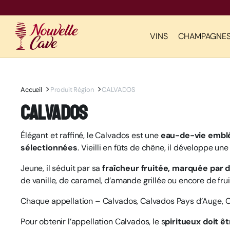
VINS
CHAMPAGNE
Accueil
Produit Région
CALVADOS
Calvados
Élégant et raffiné, le Calvados est une
eau-de-vie embl
sélectionnées
. Vieilli en fûts de chêne, il développe un
Jeune, il séduit par sa
fraîcheur fruitée, marquée par
de vanille, de caramel, d’amande grillée ou encore de frui
Chaque appellation – Calvados, Calvados Pays d’Auge, 
Pour obtenir l’appellation Calvados, le s
piritueux doit ê