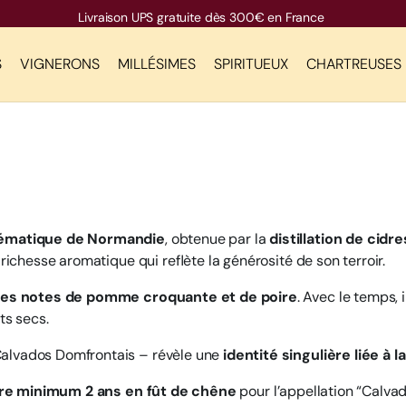
Livraison UPS gratuite dès 300€ en France
S
VIGNERONS
MILLÉSIMES
SPIRITUEUX
CHARTREUSES
ématique de Normandie
, obtenue par la
distillation de ci
e richesse aromatique qui reflète la générosité de son terroir.
 des notes de pomme croquante et de poire
. Avec le temps,
ts secs.
Calvados Domfrontais – révèle une
identité singulière liée à l
tre minimum 2 ans en fût de chêne
pour l’appellation “Calva