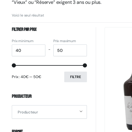
“Vieux” ou “Réserve” exigent 3 ans ou plus.
Voici le seul résultat
Filtrer par prix
Prix minimum
Prix maximum
-
Prix :
40€
—
50€
FILTRE
Producteur
Producteur
Format