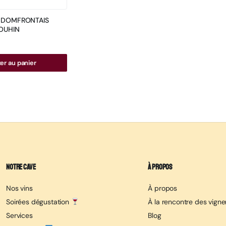
 DOMFRONTAIS
OUHIN
er au panier
Notre cave
À propos
Nos vins
À propos
Soirées dégustation
À la rencontre des vign
Services
Blog