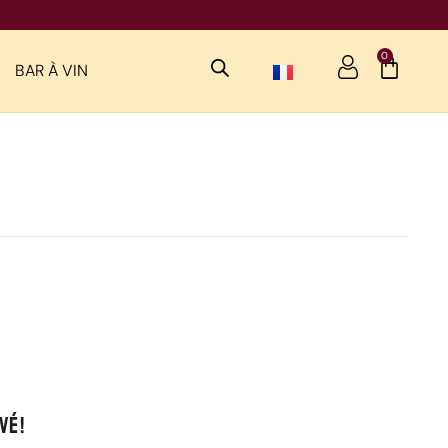
0
BAR À VIN
é !