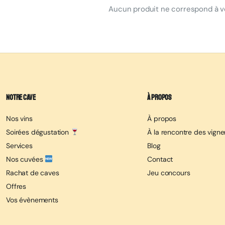
Aucun produit ne correspond à vo
Notre cave
À propos
Nos vins
À propos
Soirées dégustation
À la rencontre des vign
Services
Blog
Nos cuvées
Contact
Rachat de caves
Jeu concours
Offres
Vos évènements