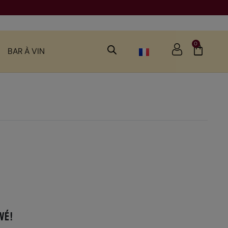
0
BAR À VIN
é !