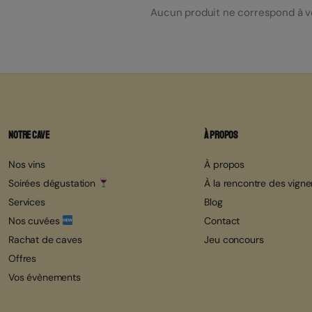
Aucun produit ne correspond à vo
Notre cave
À propos
Nos vins
À propos
Soirées dégustation
À la rencontre des vign
Services
Blog
Nos cuvées
Contact
Rachat de caves
Jeu concours
Offres
Vos évènements