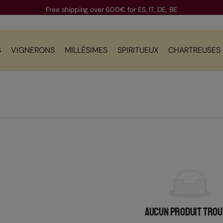
Free shipping over 600€ for ES, IT, DE, BE
S
VIGNERONS
MILLÉSIMES
SPIRITUEUX
CHARTREUSES
Aucun produit trouv