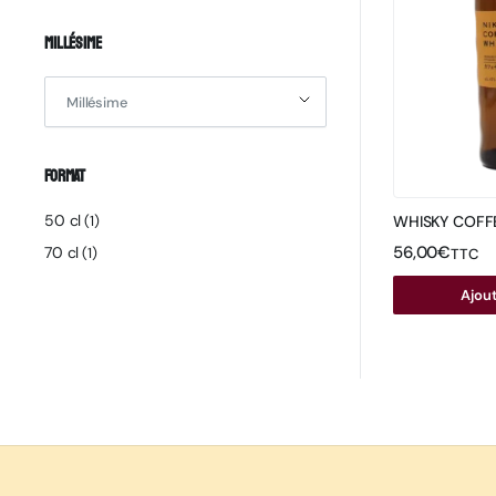
Millésime
Millésime
Format
50 cl
(1)
WHISKY COFFE
56,00
€
70 cl
(1)
TTC
Ajout