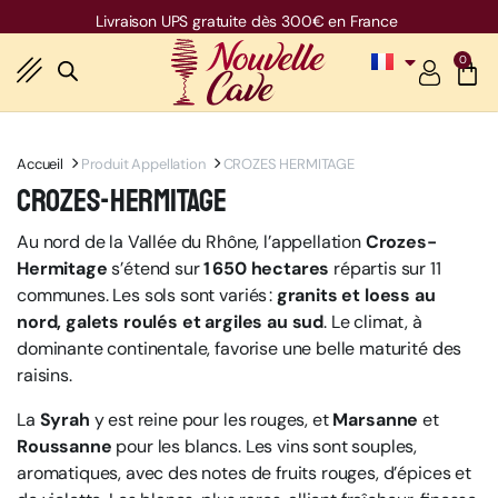
Free shipping over 600€ for ES, IT, DE, BE
0
Accueil
Produit Appellation
CROZES HERMITAGE
Crozes-Hermitage
Au nord de la Vallée du Rhône, l’appellation
Crozes-
Hermitage
s’étend sur
1 650 hectares
répartis sur 11
communes. Les sols sont variés :
granits et loess au
nord, galets roulés et argiles au sud
. Le climat, à
dominante continentale, favorise une belle maturité des
raisins.
La
Syrah
y est reine pour les rouges, et
Marsanne
et
Roussanne
pour les blancs. Les vins sont souples,
aromatiques, avec des notes de fruits rouges, d’épices et